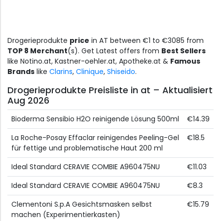
Drogerieprodukte
price
in AT between €1 to €3085 from
TOP 8 Merchant
(s). Get Latest offers from
Best Sellers
like Notino.at, Kastner-oehler.at, Apotheke.at &
Famous
Brands
like
Clarins
,
Clinique
,
Shiseido
.
Drogerieprodukte Preisliste in at – Aktualisiert
Aug 2026
Bioderma Sensibio H2O reinigende Lösung 500ml
€14.39
La Roche-Posay Effaclar reinigendes Peeling-Gel
€18.5
für fettige und problematische Haut 200 ml
Ideal Standard CERAVIE COMBIE A960475NU
€11.03
Ideal Standard CERAVIE COMBIE A960475NU
€8.3
Clementoni S.p.A Gesichtsmasken selbst
€15.79
machen (Experimentierkasten)