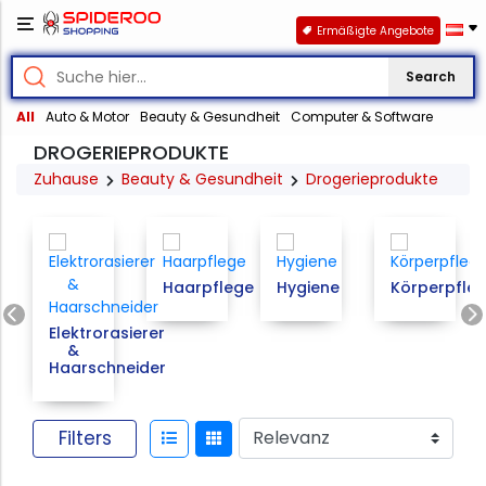
Ermäßigte Angebote
Search
All
Auto & Motor
Beauty & Gesundheit
Computer & Software
DROGERIEPRODUKTE
Zuhause
Beauty & Gesundheit
Drogerieprodukte
Haarpflege
Hygiene
Körperpfle
Previous
Elektrorasierer
&
Haarschneider
Filters