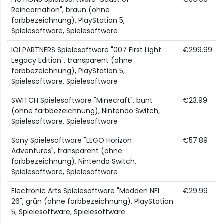
Reincarnation", braun (ohne
farbbezeichnung), PlayStation 5,
Spielesoftware, Spielesoftware
IOI PARTNERS Spielesoftware "007 First Light
€299.99
Legacy Edition", transparent (ohne
farbbezeichnung), PlayStation 5,
Spielesoftware, Spielesoftware
SWITCH Spielesoftware "Minecraft", bunt
€23.99
(ohne farbbezeichnung), Nintendo Switch,
Spielesoftware, Spielesoftware
Sony Spielesoftware "LEGO Horizon
€57.89
Adventures", transparent (ohne
farbbezeichnung), Nintendo Switch,
Spielesoftware, Spielesoftware
Electronic Arts Spielesoftware "Madden NFL
€29.99
26", grün (ohne farbbezeichnung), PlayStation
5, Spielesoftware, Spielesoftware