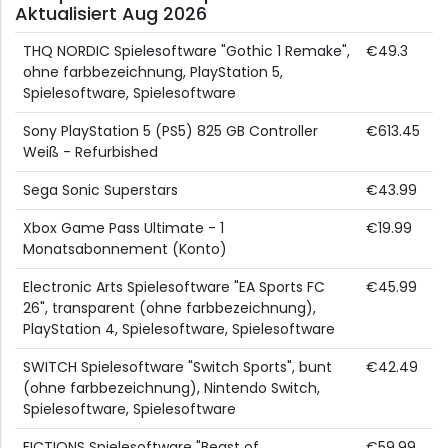
Aktualisiert Aug 2026
THQ NORDIC Spielesoftware "Gothic 1 Remake",
€49.3
ohne farbbezeichnung, PlayStation 5,
Spielesoftware, Spielesoftware
Sony PlayStation 5 (PS5) 825 GB Controller
€613.45
Weiß - Refurbished
Sega Sonic Superstars
€43.99
Xbox Game Pass Ultimate - 1
€19.99
Monatsabonnement (Konto)
Electronic Arts Spielesoftware "EA Sports FC
€45.99
26", transparent (ohne farbbezeichnung),
PlayStation 4, Spielesoftware, Spielesoftware
SWITCH Spielesoftware "Switch Sports", bunt
€42.49
(ohne farbbezeichnung), Nintendo Switch,
Spielesoftware, Spielesoftware
FICTIONS Spielesoftware "Beast of
€59.99