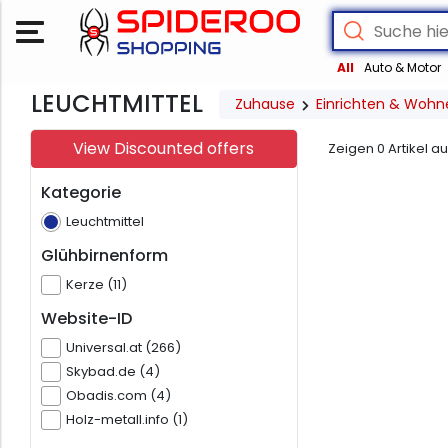
All
Auto & Motor
LEUCHTMITTEL
Zuhause
Einrichten & Wohn
View Discounted offers
Zeigen
0
Artikel a
Kategorie
Leuchtmittel
Glühbirnenform
Kerze (11)
Website-ID
Universal.at (266)
Skybad.de (4)
Obadis.com (4)
Holz-metall.info (1)