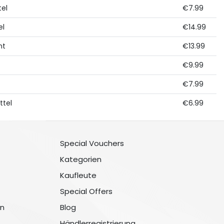
tel
€7.99
el
€14.99
nt
€13.99
€9.99
€7.99
ttel
€6.99
Special Vouchers
Kategorien
Kaufleute
Special Offers
n
Blog
Händlerregistrierung