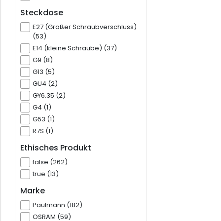
Steckdose
E27 (Großer Schraubverschluss)
(53)
E14 (kleine Schraube) (37)
G9 (8)
G13 (5)
GU4 (2)
GY6.35 (2)
G4 (1)
G53 (1)
R7S (1)
Ethisches Produkt
false (262)
true (13)
Marke
Paulmann (182)
OSRAM (59)