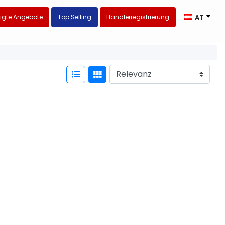
igte Angebote
Top Selling
Händlerregistrierung
AT