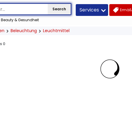
Services
Search
Ermäß
Beauty & Gesundheit
en
Beleuchtung
Leuchtmittel
us
0