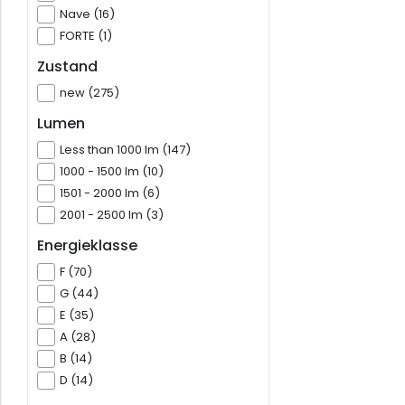
Nave (16)
FORTE (1)
Zustand
new (275)
Lumen
Less than 1000 lm (147)
1000 - 1500 lm (10)
1501 - 2000 lm (6)
2001 - 2500 lm (3)
Energieklasse
F (70)
G (44)
E (35)
A (28)
B (14)
D (14)