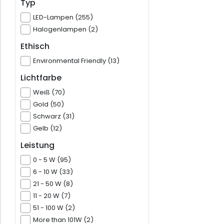
Typ
LED-Lampen (255)
Halogenlampen (2)
Ethisch
Environmental Friendly (13)
Lichtfarbe
Weiß (70)
Gold (50)
Schwarz (31)
Gelb (12)
Leistung
0 - 5 W (95)
6 - 10 W (33)
21 - 50 W (8)
11 - 20 W (7)
51 - 100 W (2)
More than 101W (2)