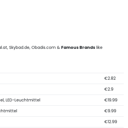
sal.at, Skybad.de, Obadis.com &
Famous Brands
like
€2.82
€2.9
tel, LED-Leuchtmittel
€19.99
chtmittel
€9.99
€12.99