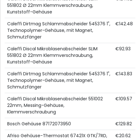
551802 Ø 22mm Klemmverschraubung,
Kunststoff-Gehäuse
Caleffi Dirtmag Schlammabscheider 545376 1",
€142.48
Technopolymer-Gehäuse, mit Magnet,
Schmutzfänger
Caleffi Discal Mikroblasenabscheider SLIM
€92.93
551802 Ø 22mm Klemmverschraubung,
Kunststoff-Gehäuse
Caleffi Dirtmag Schlammabscheider 545376 1",
€143.83
Technopolymer-Gehäuse, mit Magnet,
Schmutzfänger
Caleffi Discal Mikroblasenabscheider 551002
€109.57
22mm, Messing-Gehäuse,
Klemmverschraubung
Bosch Gehäuse 87172073950
€129.82
Afriso Gehäuse-Thermostat 67421X GTK/7RD,
€20.62