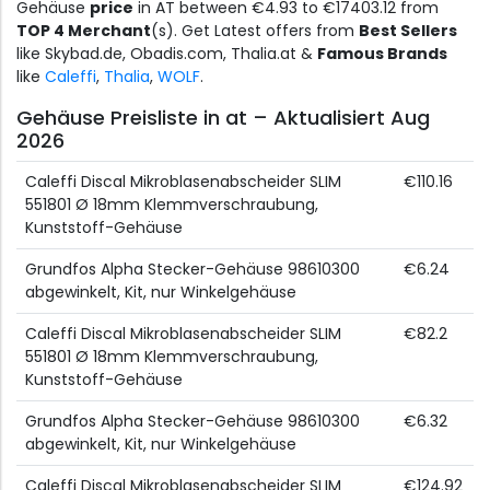
Gehäuse
price
in AT between €4.93 to €17403.12 from
TOP 4 Merchant
(s). Get Latest offers from
Best Sellers
like Skybad.de, Obadis.com, Thalia.at &
Famous Brands
like
Caleffi
,
Thalia
,
WOLF
.
Gehäuse Preisliste in at – Aktualisiert Aug
2026
Caleffi Discal Mikroblasenabscheider SLIM
€110.16
551801 Ø 18mm Klemmverschraubung,
Kunststoff-Gehäuse
Grundfos Alpha Stecker-Gehäuse 98610300
€6.24
abgewinkelt, Kit, nur Winkelgehäuse
Caleffi Discal Mikroblasenabscheider SLIM
€82.2
551801 Ø 18mm Klemmverschraubung,
Kunststoff-Gehäuse
Grundfos Alpha Stecker-Gehäuse 98610300
€6.32
abgewinkelt, Kit, nur Winkelgehäuse
Caleffi Discal Mikroblasenabscheider SLIM
€124.92